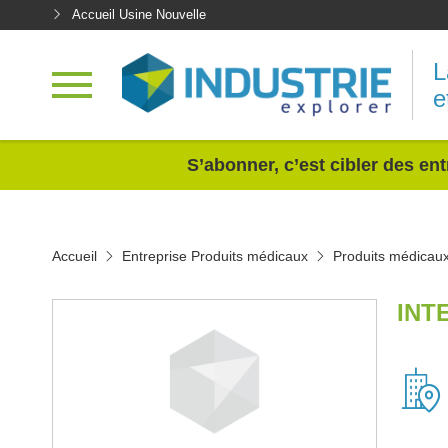
Accueil Usine Nouvelle
L
e
<
S’abonner, c’est cibler des ent
Accueil
Entreprise Produits médicaux
Produits médicau
INT