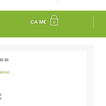
CA M€
46 46
nternet
e
t