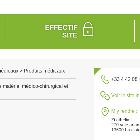
EFFECTIF
SITE
médicaux > Produits médicaux
+33 4 42 08 
 matériel médico-chirurgical et
Voir le site i
M’y rendre :
Zi athelia i
270 voie arian
13600 La ciota