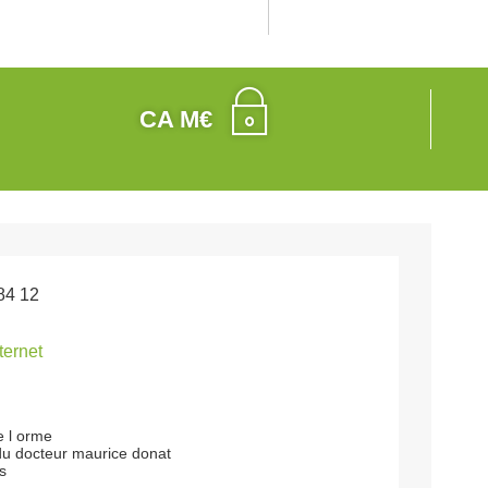
CA M€
84 12
nternet
e l orme
u docteur maurice donat
s