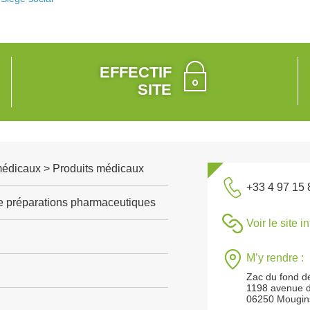
EFFECTIF
SITE
médicaux > Produits médicaux
+33 4 97 15 
de préparations pharmaceutiques
Voir le site i
M’y rendre :
Zac du fond d
1198 avenue d
06250 Mougin