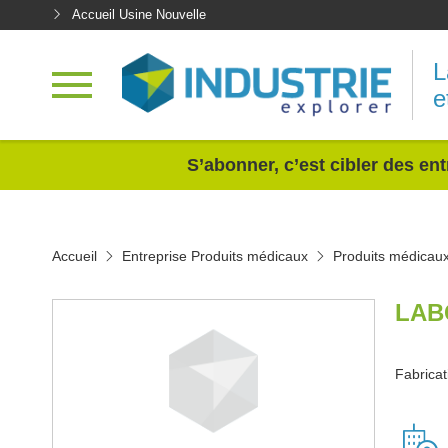
Accueil Usine Nouvelle
L
e
<
S’abonner, c’est cibler des ent
Accueil
Entreprise Produits médicaux
Produits médicau
LAB
Fabrica