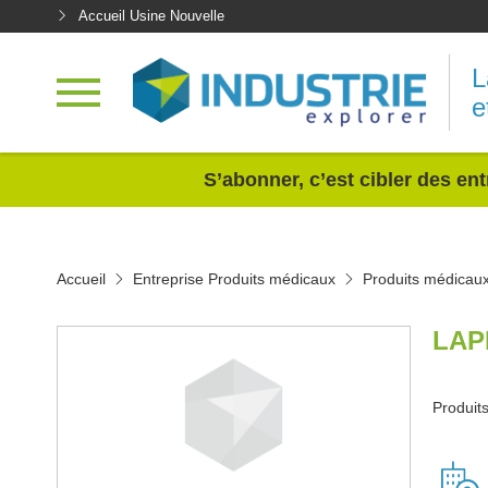
Accueil Usine Nouvelle
L
e
<
S’abonner, c’est cibler des ent
Accueil
Entreprise Produits médicaux
Produits médicau
LAP
Produit