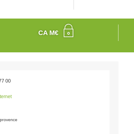
CA M€
77 00
nternet
 provence