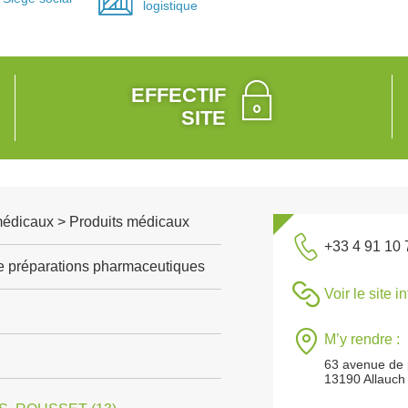
logistique
EFFECTIF
SITE
médicaux > Produits médicaux
+33 4 91 10 
de préparations pharmaceutiques
Voir le site i
M’y rendre :
63 avenue de
13190 Allauch