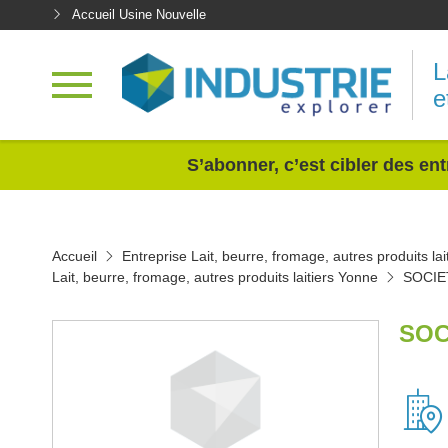
Accueil Usine Nouvelle
L
e
<
S’abonner, c’est cibler des ent
Accueil
Entreprise Lait, beurre, fromage, autres produits lai
Lait, beurre, fromage, autres produits laitiers Yonne
SOCIE
SOC