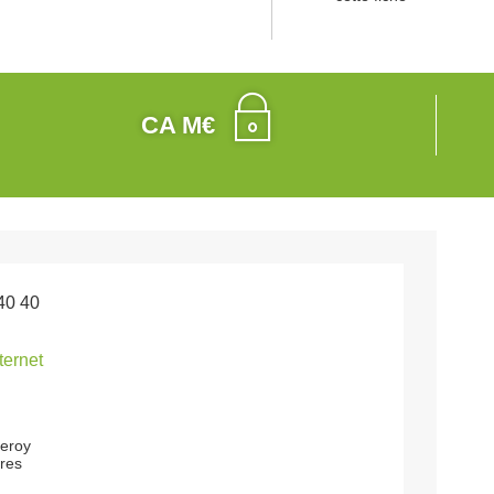
CA M€
40 40
nternet
leroy
res