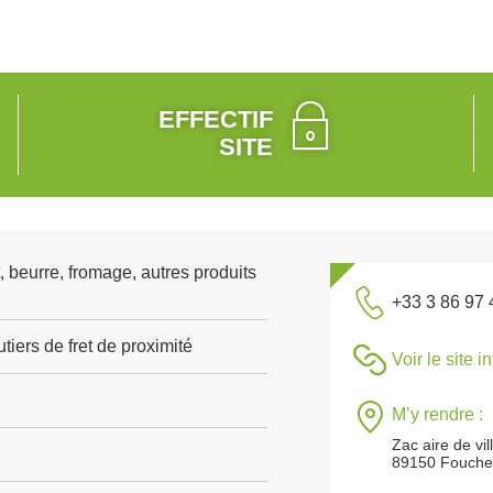
EFFECTIF
SITE
, beurre, fromage, autres produits
+33 3 86 97 
tiers de fret de proximité
Voir le site i
M’y rendre :
Zac aire de vil
89150 Fouche