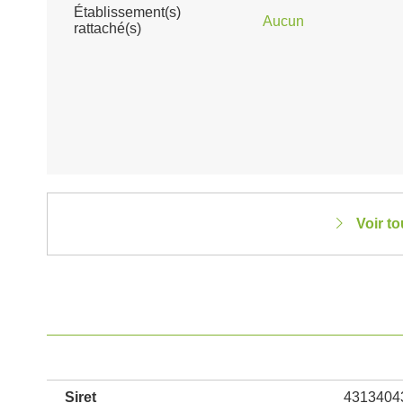
Établissement(s)
Aucun
rattaché(s)
Voir t
Siret
4313404