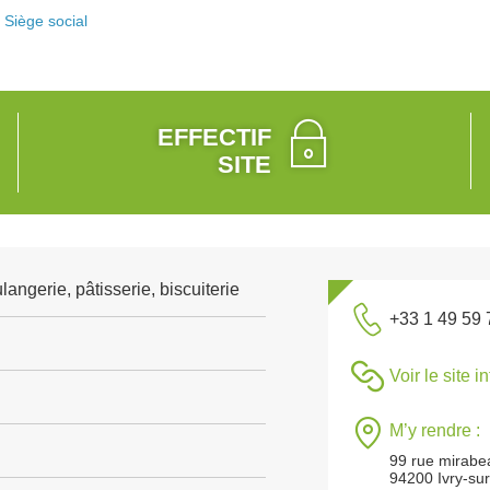
Siège social
EFFECTIF
SITE
angerie, pâtisserie, biscuiterie
+33 1 49 59 
Voir le site i
M’y rendre :
99 rue mirabe
94200 Ivry-sur