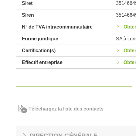
Siret
3514664
Siren
3514664
N° de TVA intracommunautaire
Obten
Forme juridique
SA à cons
Certification(s)
Obten
Effectif entreprise
Obten
Téléchargez la liste des contacts
DIRECTION GÉNÉRALE