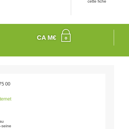
cette fiche
CA M€
75 00
nternet
au
-seine