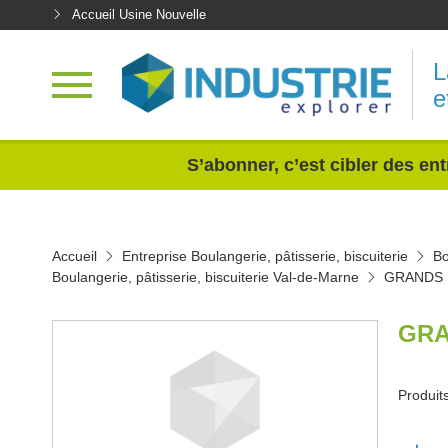
Accueil Usine Nouvelle
L
e
<
S’abonner, c’est cibler des ent
Accueil
Entreprise Boulangerie, pâtisserie, biscuiterie
Bo
Boulangerie, pâtisserie, biscuiterie Val-de-Marne
GRANDS 
GRA
Produit