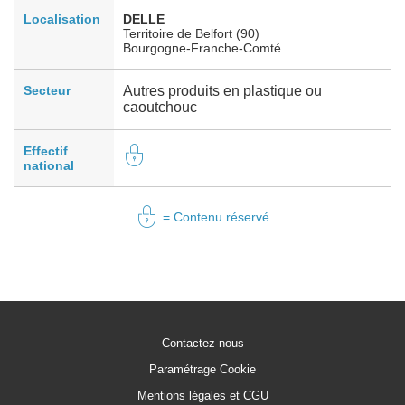
Localisation
DELLE
Territoire de Belfort (90)
Bourgogne-Franche-Comté
Secteur
Autres produits en plastique ou
caoutchouc
Effectif
national
= Contenu réservé
Contactez-nous
Paramétrage Cookie
Mentions légales et CGU