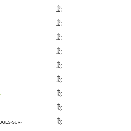
0
4
AUGES-SUR-