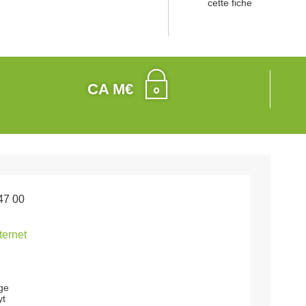
cette fiche
CA M€
47 00
nternet
age
yt