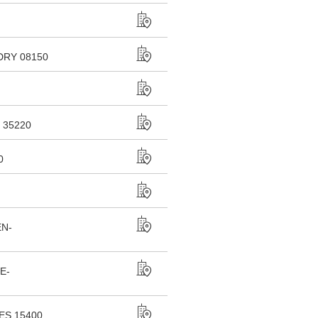
RY 08150
35220
0
N-
E-
S 15400