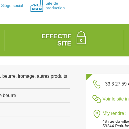
Site de
Siège social
production
EFFECTIF
SITE
, beurre, fromage, autres produits
+33 3 27 59 
e beurre
Voir le site i
M’y rendre :
49 rue du vill
59244 Petit-fa