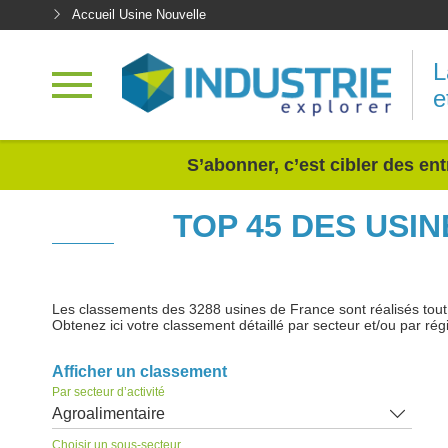
Accueil Usine Nouvelle
L
e
<
S’abonner, c’est cibler des ent
TOP 45 DES USI
Les classements des 3288 usines de France sont réalisés tout au
Obtenez ici votre classement détaillé par secteur et/ou par rég
Afficher un classement
Par secteur d’activité
Agroalimentaire
Choisir un sous-secteur