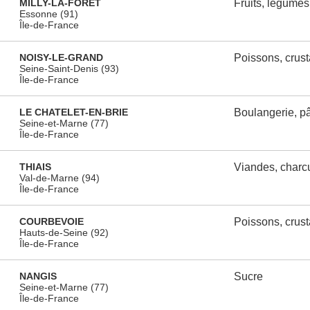
MILLY-LA-FORET
Fruits, légumes
Essonne (91)
Île-de-France
NOISY-LE-GRAND
Poissons, crus
Seine-Saint-Denis (93)
Île-de-France
LE CHATELET-EN-BRIE
Boulangerie, pât
Seine-et-Marne (77)
Île-de-France
THIAIS
Viandes, charcu
Val-de-Marne (94)
Île-de-France
COURBEVOIE
Poissons, crus
Hauts-de-Seine (92)
Île-de-France
NANGIS
Sucre
Seine-et-Marne (77)
Île-de-France