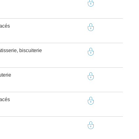
tacés
isserie, biscuiterie
terie
tacés