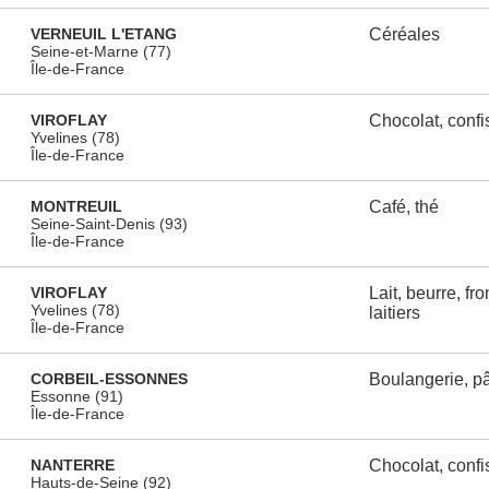
VERNEUIL L'ETANG
Céréales
Seine-et-Marne (77)
Île-de-France
VIROFLAY
Chocolat, confi
Yvelines (78)
Île-de-France
MONTREUIL
Café, thé
Seine-Saint-Denis (93)
Île-de-France
VIROFLAY
Lait, beurre, fr
Yvelines (78)
laitiers
Île-de-France
CORBEIL-ESSONNES
Boulangerie, pât
Essonne (91)
Île-de-France
NANTERRE
Chocolat, confi
Hauts-de-Seine (92)