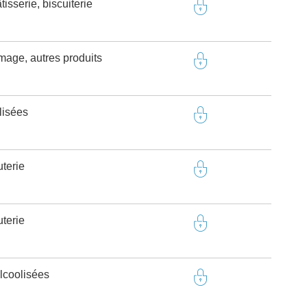
isserie, biscuiterie
omage, autres produits
lisées
terie
terie
lcoolisées