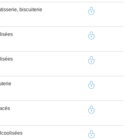
isserie, biscuiterie
lisées
lisées
terie
tacés
lcoolisées