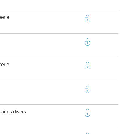
serie
serie
taires divers