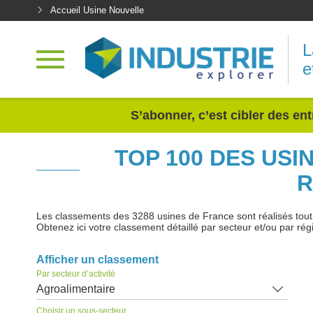
Accueil Usine Nouvelle
L
e
<
S’abonner, c’est cibler des ent
TOP 100 DES US
R
Les classements des 3288 usines de France sont réalisés tout au
Obtenez ici votre classement détaillé par secteur et/ou par rég
Afficher un classement
Par secteur d’activité
Agroalimentaire
Choisir un sous-secteur