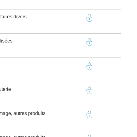
taires divers
lisées
terie
omage, autres produits