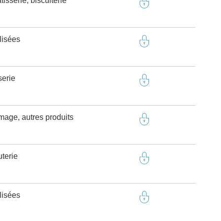
isserie, biscuiterie
lisées
serie
omage, autres produits
terie
lisées