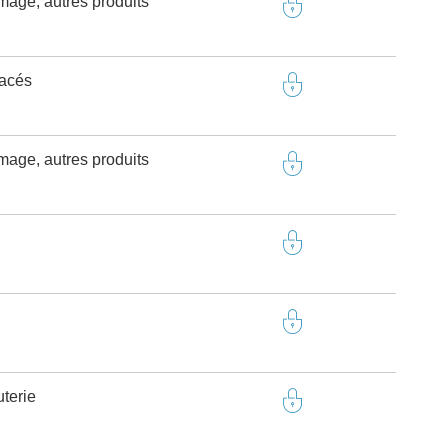
omage, autres produits
tacés
omage, autres produits
terie