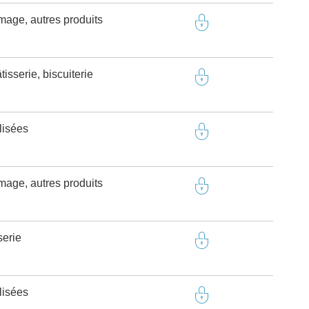
omage, autres produits
isserie, biscuiterie
lisées
omage, autres produits
serie
lisées