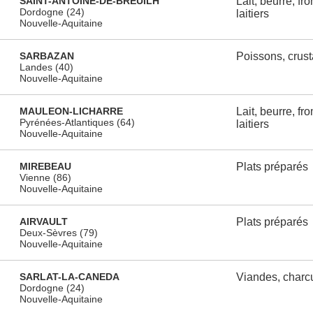
SAINT-ANTOINE-DE-BREUILH
Lait, beurre, fr
Dordogne (24)
laitiers
Nouvelle-Aquitaine
SARBAZAN
Poissons, crus
Landes (40)
Nouvelle-Aquitaine
MAULEON-LICHARRE
Lait, beurre, fr
Pyrénées-Atlantiques (64)
laitiers
Nouvelle-Aquitaine
MIREBEAU
Plats préparés
Vienne (86)
Nouvelle-Aquitaine
AIRVAULT
Plats préparés
Deux-Sèvres (79)
Nouvelle-Aquitaine
SARLAT-LA-CANEDA
Viandes, charcu
Dordogne (24)
Nouvelle-Aquitaine