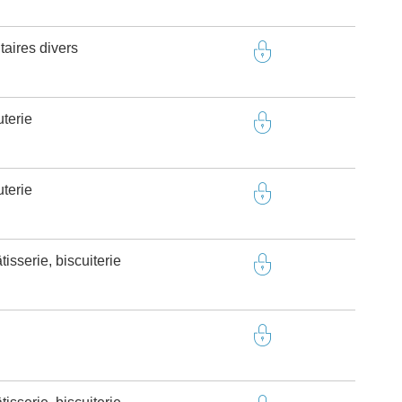
taires divers
terie
terie
isserie, biscuiterie