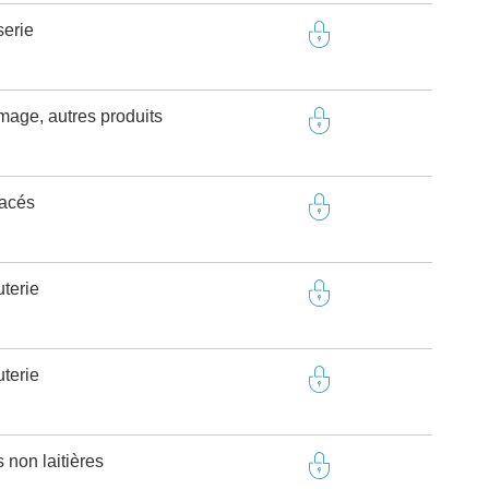
serie
omage, autres produits
tacés
terie
terie
 non laitières