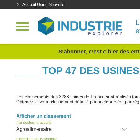
Accueil Usine Nouvelle
L
e
<
S’abonner, c’est cibler des ent
TOP 47 DES USINE
Les classements des 3288 usines de France sont réalisés tout au
Obtenez ici votre classement détaillé par secteur et/ou par rég
Afficher un classement
Par secteur d’activité
Agroalimentaire
Choisir un sous-secteur