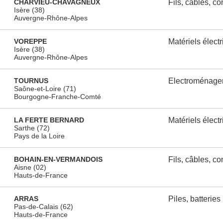
CHARVIEU-CHAVAGNEUX
Fils, câbles, c
Isère (38)
Auvergne-Rhône-Alpes
VOREPPE
Matériels élect
Isère (38)
Auvergne-Rhône-Alpes
TOURNUS
Electroménage
Saône-et-Loire (71)
Bourgogne-Franche-Comté
LA FERTE BERNARD
Matériels élect
Sarthe (72)
Pays de la Loire
BOHAIN-EN-VERMANDOIS
Fils, câbles, c
Aisne (02)
Hauts-de-France
ARRAS
Piles, batteries
Pas-de-Calais (62)
Hauts-de-France