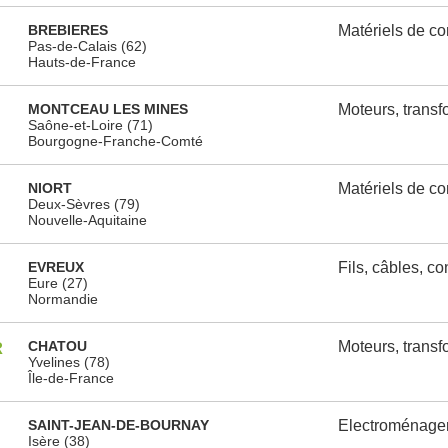
BREBIERES
Matériels de c
Pas-de-Calais (62)
Hauts-de-France
MONTCEAU LES MINES
Moteurs, transf
Saône-et-Loire (71)
Bourgogne-Franche-Comté
NIORT
Matériels de c
Deux-Sèvres (79)
Nouvelle-Aquitaine
EVREUX
Fils, câbles, c
Eure (27)
Normandie
R
CHATOU
Moteurs, transf
Yvelines (78)
Île-de-France
SAINT-JEAN-DE-BOURNAY
Electroménage
Isère (38)