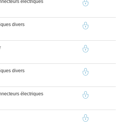
onnecteurs électriques
riques divers
r
riques divers
onnecteurs électriques