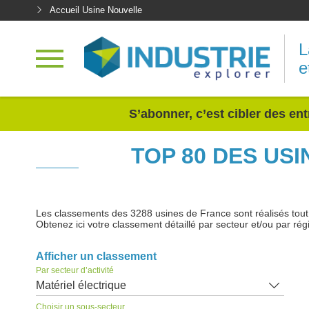
Accueil Usine Nouvelle
L
e
<
S’abonner, c’est cibler des ent
TOP 80 DES US
Les classements des 3288 usines de France sont réalisés tout au
Obtenez ici votre classement détaillé par secteur et/ou par rég
Afficher un classement
Par secteur d’activité
Matériel électrique
Choisir un sous-secteur